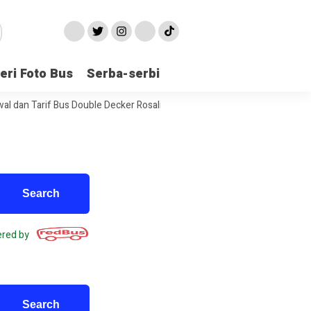
eri Foto Bus
Serba-serbi
 Tarif Bus Double Decker Rosalia Indah Jakarta Jogja
Informasi B
red by