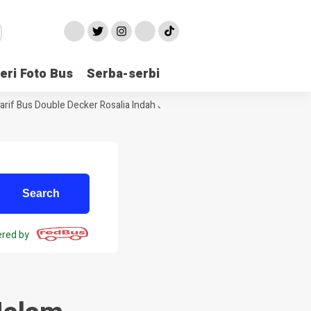
eri Foto Bus
Serba-serbi
if Bus Double Decker Rosalia Indah Jakarta Jogja
Informasi Bus 
red by