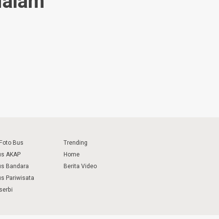
Malam
 Foto Bus
Trending
us AKAP
Home
us Bandara
Berita Video
us Pariwisata
serbi