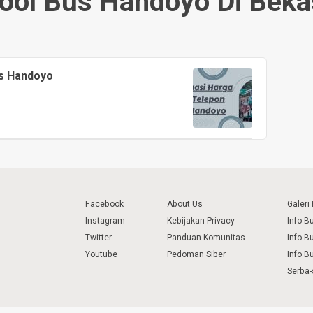
ool Bus Handoyo Di Beka
us Handoyo
Facebook
About Us
Galeri
Instagram
Kebijakan Privacy
Info B
Twitter
Panduan Komunitas
Info B
Youtube
Pedoman Siber
Info B
Serba-