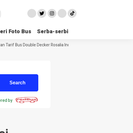
eri Foto Bus
Serba-serbi
 Tarif Bus Double Decker Rosalia Indah Jakarta Jogja
Informasi 
red by