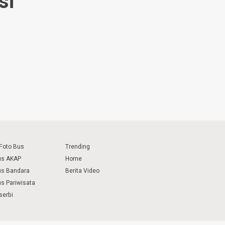
si
 Foto Bus
Trending
us AKAP
Home
us Bandara
Berita Video
us Pariwisata
serbi