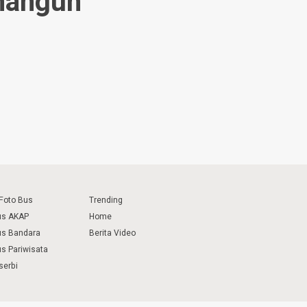
mangun
 Foto Bus
Trending
us AKAP
Home
us Bandara
Berita Video
us Pariwisata
serbi