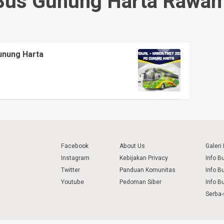
Bus Gunung Harta Rawa
unung Harta
Facebook
About Us
Galeri
Instagram
Kebijakan Privacy
Info B
Twitter
Panduan Komunitas
Info B
Youtube
Pedoman Siber
Info B
Serba-