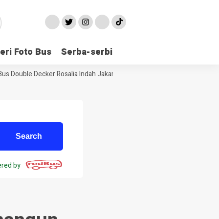
eri Foto Bus
Serba-serbi
us Double Decker Rosalia Indah Jakarta Jogja
Informasi Bus Hando
red by